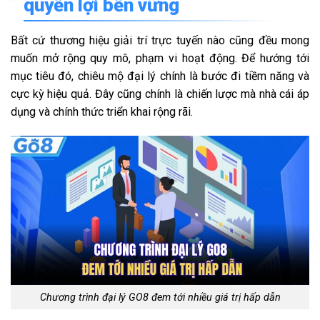
quyền lợi bền vững
Bất cứ thương hiệu giải trí trực tuyến nào cũng đều mong
muốn mở rộng quy mô, phạm vi hoạt động. Để hướng tới
mục tiêu đó, chiêu mộ đại lý chính là bước đi tiềm năng và
cực kỳ hiệu quả. Đây cũng chính là chiến lược mà nhà cái áp
dụng và chính thức triển khai rộng rãi.
Chương trình đại lý GO8 đem tới nhiều giá trị hấp dẫn