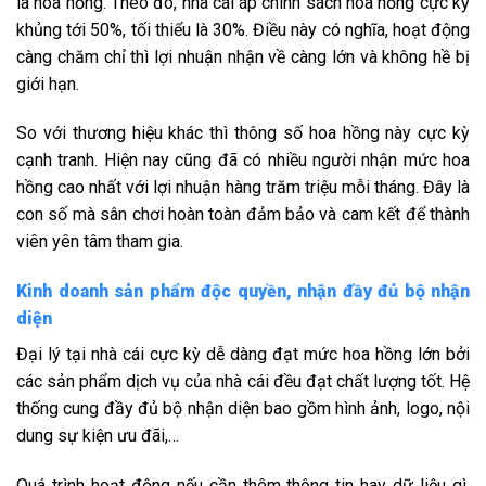
là hoa hồng. Theo đó, nhà cái áp chính sách hoa hồng cực kỳ
khủng tới 50%, tối thiểu là 30%. Điều này có nghĩa, hoạt động
càng chăm chỉ thì lợi nhuận nhận về càng lớn và không hề bị
giới hạn.
So với thương hiệu khác thì thông số hoa hồng này cực kỳ
cạnh tranh. Hiện nay cũng đã có nhiều người nhận mức hoa
hồng cao nhất với lợi nhuận hàng trăm triệu mỗi tháng. Đây là
con số mà sân chơi hoàn toàn đảm bảo và cam kết để thành
viên yên tâm tham gia.
Kinh doanh sản phẩm độc quyền, nhận đầy đủ bộ nhận
diện
Đại lý tại nhà cái cực kỳ dễ dàng đạt mức hoa hồng lớn bởi
các sản phẩm dịch vụ của nhà cái đều đạt chất lượng tốt. Hệ
thống cung đầy đủ bộ nhận diện bao gồm hình ảnh, logo, nội
dung sự kiện ưu đãi,…
Quá trình hoạt động nếu cần thêm thông tin hay dữ liệu gì,