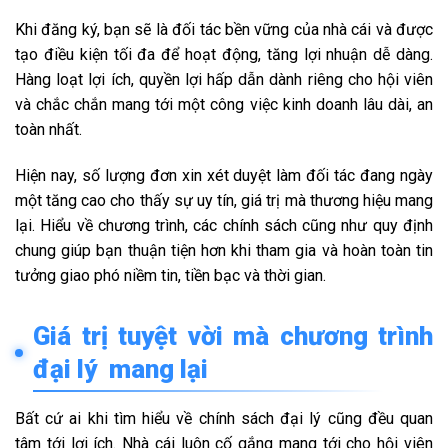
Khi đăng ký, bạn sẽ là đối tác bền vững của nhà cái và được
tạo điều kiện tối đa để hoạt động, tăng lợi nhuận dễ dàng.
Hàng loạt lợi ích, quyền lợi hấp dẫn dành riêng cho hội viên
và chắc chắn mang tới một công việc kinh doanh lâu dài, an
toàn nhất.
Hiện nay, số lượng đơn xin xét duyệt làm đối tác đang ngày
một tăng cao cho thấy sự uy tín, giá trị mà thương hiệu mang
lại. Hiểu về chương trình, các chính sách cũng như quy định
chung giúp bạn thuận tiện hơn khi tham gia và hoàn toàn tin
tưởng giao phó niềm tin, tiền bạc và thời gian.
Giá trị tuyệt vời mà chương trình
đại lý mang lại
Bất cứ ai khi tìm hiểu về chính sách đại lý cũng đều quan
tâm tới lợi ích. Nhà cái luôn cố gắng mang tới cho hội viên