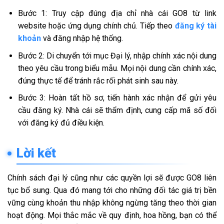
Bước 1: Truy cập đúng địa chỉ nhà cái GO8 từ link
website hoặc ứng dụng chính chủ. Tiếp theo
đăng ký tài
khoản
và đăng nhập hệ thống.
Bước 2: Di chuyển tới mục Đại lý, nhập chính xác nội dung
theo yêu cầu trong biểu mẫu. Mọi nội dung cần chính xác,
đúng thực tế để tránh rắc rối phát sinh sau này.
Bước 3: Hoàn tất hồ sơ, tiến hành xác nhận để gửi yêu
cầu đăng ký. Nhà cái sẽ thẩm định, cung cấp mã số đối
với đăng ký đủ điều kiện.
Lời kết
Chính sách đại lý cũng như các quyền lợi sẽ được GO8 liên
tục bổ sung. Qua đó mang tới cho những đối tác giá trị bền
vững cùng khoản thu nhập không ngừng tăng theo thời gian
hoạt động. Mọi thắc mắc về quy định, hoa hồng, bạn có thể