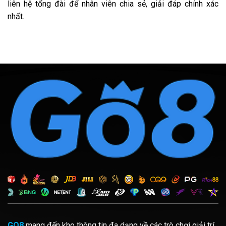
liên hệ tổng đài để nhân viên chia sẻ, giải đáp chính xác
nhất.
GO8
mang đến kho thông tin đa dạng về các trò chơi giải trí