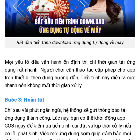
Bắt đầu tiến trình download ứng dụng tự động về máy
Mọi yếu tố đều vận hành ổn định thì chỉ thời gian tải ứng
dụng rất nhanh. Người chơi cần thao tác cấp phép cho app
trên thiết bị theo đúng hướng dẫn. Tiến trình này diễn ra cực
nhanh nên không mất thời gian xử lý.
Bước 3: Hoàn tất
Chỉ sau vài phút ngắn ngủi, hệ thống sẽ gửi thông báo tải
ứng dụng thành công. Lúc này, bạn có thể khởi động app
GO8 ngay để kiểm tra tiến trình cài đặt và kịp thời xử lý nếu
có lỗi phát sinh. Việc mở ứng dụng sớm giúp đảm bảo mọi