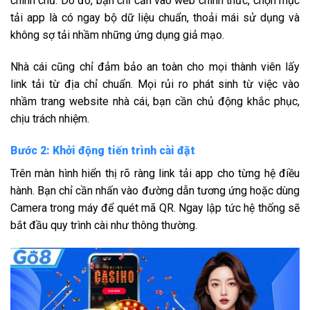
chính chủ. Do đó, bạn chỉ cần vào web chính thức, chọn mục
tải app là có ngay bộ dữ liệu chuẩn, thoải mái sử dụng và
không sợ tải nhầm những ứng dụng giả mạo.
Nhà cái cũng chỉ đảm bảo an toàn cho mọi thành viên lấy
link tải từ địa chỉ chuẩn. Mọi rủi ro phát sinh từ việc vào
nhầm trang website nhà cái, bạn cần chủ động khắc phục,
chịu trách nhiệm.
Bước 2: Khởi động tiến trình cài đặt
Trên màn hình hiển thị rõ ràng link tải app cho từng hệ điều
hành. Bạn chỉ cần nhấn vào đường dẫn tương ứng hoặc dùng
Camera trong máy để quét mã QR. Ngay lập tức hệ thống sẽ
bắt đầu quy trình cài như thông thường.